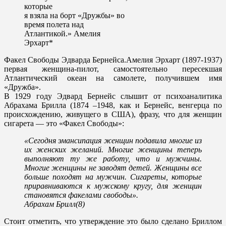
которые
я взяла на борт «Дружбы» во
время полета над
Атлантикой.» Амелия
Эрхарт*
Факел Свободы Эдварда Бернейса.Амелия Эрхарт (1897-1937)
первая женщина-пилот, самостоятельно пересекшая
Атлантический океан на самолете, получившем имя
«Дружба».
В 1929 году Эдвард Бернейс слышит от психоаналитика
Абрахама Брилла (1874 –1948, как и Бернейс, венгерца по
происхождению, живущего в США), фразу, что для женщин
сигарета — это «Факел Свободы»:
«Сегодня эмансипация женщин подавила многие из
их женских желаний. Многие женщины теперь
выполняют ту же работу, что и мужчины.
Многие женщины не заводят детей. Женщины все
больше походят на мужчин. Сигареты, которые
приравниваются к мужскому кругу, для женщин
становятся факелами свободы».
Абрахам Брилл(8)
Стоит отметить, что утверждение это было сделано Бриллом