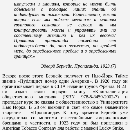
импульсам и эмоциям, которые не могут быть
объяснены с помощью наших знаний об
индивидуальной психологии. Естественно, возник
вопрос: если мы поймем механизм и мотивы
группового сознания, не сумеем ли мы
контролировать массы и управлять ими по
собственному желанию и без их ведома?
Практика пропаганды последних лет
подтверждает: да, это возможно, по крайней
мере, до определенного предела и в определенных
границах.»
Эдвард Бернейс. Пропаганда. 1923.(7)
Вскоре после этого Бернейс получает от Нью-Йорк Таймс
звание «Публицист номер один Америки». В 1920 году он
организовывает первое в США издание трудов Фрейда. В 23-
ем издает свою первую книгу «Кристаллизация
общественного мнения» (ISBN 978-5-8459-2002-7) и
преподает курс по связям с общественностью в Университете
Нью-Йорка. В 28-ом выходит в свет его самое знаменитое
творение — «Пропаганда». К тому времени Бернейс уже
сотрудничал со многими известнейшими американскими
брендами, в частности, в 1923 году он был приглашен в
American Tobacco Company для работы с маркой Lucky Strike.