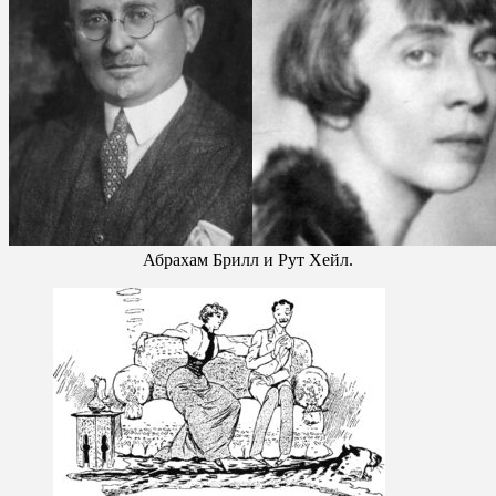
Абрахам Брилл и Рут Хейл.