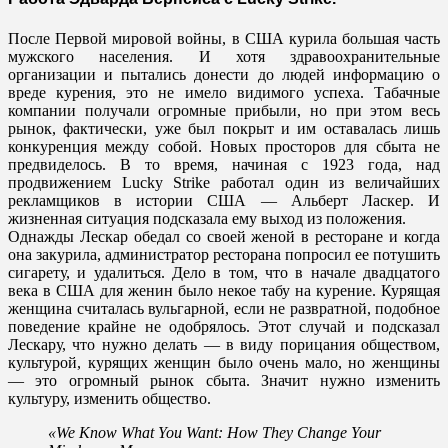
После Первой мировой войны, в США курила большая часть
мужского населения. И хотя здравоохранительные
организации и пытались донести до людей информацию о
вреде курения, это не имело видимого успеха. Табачные
компании получали огромные прибыли, но при этом весь
рынок, фактически, уже был покрыт и им оставалась лишь
конкуренция между собой. Новых просторов для сбыта не
предвиделось. В то время, начиная с 1923 года, над
продвижением Lucky Strike работал один из величайших
рекламщиков в истории США — Альберт Ласкер. И
жизненная ситуация подсказала ему выход из положения.
Однажды Лескар обедал со своей женой в ресторане и когда
она закурила, администратор ресторана попросил ее потушить
сигарету, и удалиться. Дело в том, что в начале двадцатого
века в США для женин было некое табу на курение. Курящая
женщина считалась вульгарной, если не развратной, подобное
поведение крайне не одобрялось. Этот случай и подсказал
Лескару, что нужно делать — в виду порицания обществом,
культурой, курящих женщин было очень мало, но женщины
— это огромный рынок сбыта. Значит нужно изменить
культуру, изменить общество.
«We Know What You Want: How They Change Your