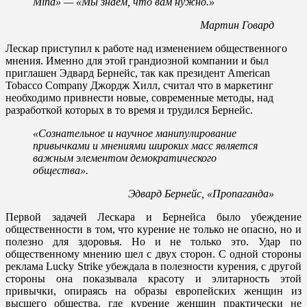
Mind» — «Мы знаем, что вам нужно.»
Мартин Говард
Лескар приступил к работе над изменением общественного
мнения. Именно для этой грандиозной компании и был
приглашен Эдвард Бернейс, так как президент American
Tobacco Company Джордж Хилл, считал что в маркетинг
необходимо привнести новые, современные методы, над
разработкой которых в то время и трудился Бернейс.
«Сознательное и научное манипулирование
привычками и мнениями широких масс является
важным элементом демократического
общества».
Эдвард Бернейс, «Пропаганда»
Первой задачей Лескара и Бернейса было убеждение
общественности в том, что курение не только не опасно, но и
полезно для здоровья. Но и не только это. Удар по
общественному мнению шел с двух сторон. С одной стороны
реклама Lucky Strike убеждала в полезности курения, с другой
стороны она показывала красоту и элитарность этой
привычки, опираясь на образы европейских женщин из
высшего общества, где курение женщин практически не