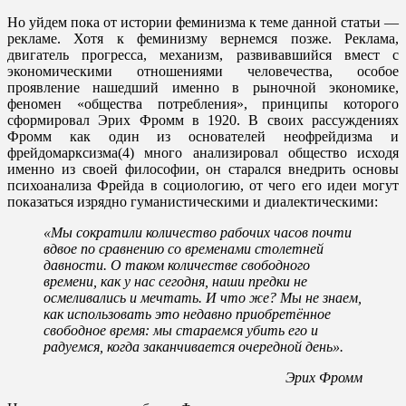
Но уйдем пока от истории феминизма к теме данной статьи —
рекламе. Хотя к феминизму вернемся позже. Реклама,
двигатель прогресса, механизм, развивавшийся вмест с
экономическими отношениями человечества, особое
проявление нашедший именно в рыночной экономике,
феномен «общества потребления», принципы которого
сформировал Эрих Фромм в 1920. В своих рассуждениях
Фромм как один из основателей неофрейдизма и
фрейдомарксизма(4) много анализировал общество исходя
именно из своей философии, он старался внедрить основы
психоанализа Фрейда в социологию, от чего его идеи могут
показаться изрядно гуманистическими и диалектическими:
«Мы сократили количество рабочих часов почти
вдвое по сравнению со временами столетней
давности. О таком количестве свободного
времени, как у нас сегодня, наши предки не
осмеливались и мечтать. И что же? Мы не знаем,
как использовать это недавно приобретённое
свободное время: мы стараемся убить его и
радуемся, когда заканчивается очередной день».
Эрих Фромм