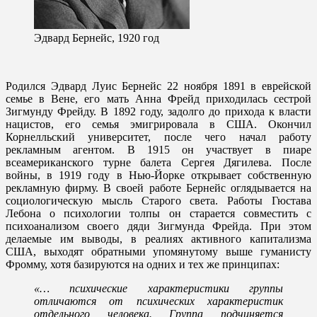
Эдвард Бернейс, 1920 год
Родился Эдвард Луис Бернейс 22 ноября 1891 в еврейской
семье в Вене, его мать Анна Фрейд приходилась сестрой
Зигмунду Фрейду. В 1892 году, задолго до прихода к власти
нацистов, его семья эмигрировала в США. Окончил
Корнелльский университет, после чего начал работу
рекламным агентом. В 1915 он участвует в пиаре
всеамериканского турне балета Сергея Дягилева. После
войны, в 1919 году в Нью-Йорке открывает собственную
рекламную фирму. В своей работе Бернейс оглядывается на
социологическую мысль Старого света. Работы Гюстава
Лебона о психологии толпы он старается совместить с
психоанализом своего дяди Зигмунда Фрейда. При этом
делаемые им выводы, в реалиях активного капитализма
США, выходят обратными упомянутому выше гуманисту
Фромму, хотя базируются на одних и тех же принципах:
«… психические характеристики группы
отличаются от психических характеристик
отдельного человека. Группа подчиняется