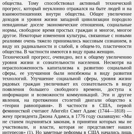
общества. Тому способствовал активный технический
прогресс, который неуклонно отражался на быте людей и на
взаимоотношениях внутри общества. Общее увеличение
доходов и уровня жизни западной цивилизации породило
невиданные доселе экономические отношения, социальные
нормы, свободное время простых граждан и многое, многое
другое. Некоторые изменения культуры, связанные с новыми
реалиями очень тяжело принимались массовым сознанием, в
виду их радикальности и слабой, в общем-то, пластичности
общества. В частности имеются в виду права женщин.
Технический прогресс, очевидно, вел к общему увеличению
уровня жизни и сознательности населения. Несмотря на
нерасположенность капитализма к развитию социальной
сферы, ее улучшения были неизбежны в виду развития
технологий. Улучшение социальной сферы, уровня жизни
рядовых граждан увеличивает их сознательность в виду
появления большего свободного времени, доступа к
информации и возможности коммуникаций. Эти и другие
явления, на протяжении столетий двигали общество к
«теории равноправия». В частности в США, первой
феминисткой считают Абигейл Смит Адамс (1744—1818) —
жену президента Джона Адамса, в 1776 году сказавшую: «Мы
не станем подчиняться законам, в принятии которых мы не
участвовали, и власти, которая не представляет наших
интересов» (1). Но заметные реформы в США начались лишь