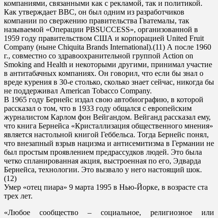
компаниями, связанными как с рекламой, так и политикой.
Как утверждает BBC, он был одним из разработчиков
компании по свержению правительства Гватемалы, так
называемой «Операции PBSUCCESS», организованной в
1959 году правительством США и корпорацией United Fruit
Company (ныне Chiquita Brands International).(11) А после 1960
г., совместно со здравоохранительной группой Action on
Smoking and Health и некоторыми другими, принимал участие
в антитабачных компаниях. Он говорил, что если бы знал о
вреде курения в 30-е столько, сколько знает сейчас, никогда бы
не поддерживал American Tobacco Company.
В 1965 году Бернейс издал свою автобиографию, в которой
рассказал о том, что в 1933 году общался с европейским
журналистом Карлом фон Вейгандом. Вейганд рассказал ему,
что книга Бернейса «Кристаллизация общественного мнения»
является настольной книгой Геббельса. Тогда Бернейс понял,
что внезапный взрыв нацизма и антисемитизма в Германии не
был простым проявлением предрассудков людей. Это была
четко спланированная акция, выстроенная по его, Эдварда
Бернейса, технологии. Это вызвало у него настоящий шок.
(12)
Умер «отец пиара» 9 марта 1995 в Нью-Йорке, в возрасте ста
трех лет.
«Любое сообщество – социальное, религиозное или