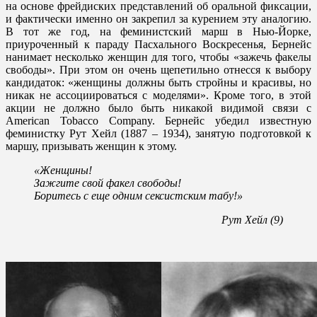
на основе фрейдиских представлений об оральной фиксации,
и фактически именно он закрепил за курением эту аналогию.
В тот же год, на феминистский марш в Нью-Йорке,
приуроченный к параду Пасхального Воскресенья, Бернейс
нанимает несколько женщин для того, чтобы «зажечь факелы
свободы». При этом он очень щепетильно отнесся к выбору
кандидаток: «женщины должны быть стройны и красивы, но
никак не ассоциироваться с моделями». Кроме того, в этой
акции не должно было быть никакой видимой связи с
American Tobacco Company. Бернейс убедил известную
феминистку Рут Хейл (1887 – 1934), занятую подготовкой к
маршу, призывать женщин к этому.
«Женщины!
Зажгите свой факел свободы!
Боритесь с еще одним сексистским табу!»
Рут Хейл (9)