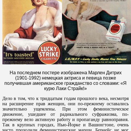
На последнем постере изображена Марлен Дитрих
(1901-1992) немецкая актриса и певица позже
получившая американское гражданство со словами: «Я
курю Лаки Страйк!»
Дело в том, что к тридцатым годам прошлого века, несмотря
на расширение прав женщин, они по-прежнему оставались
значительно ущемлены. При этом феминистическое
движение, ушедшее от радикального суфражизма, по-
прежнему вело активную работу и пропаганду равноправия.
Так в крупных городах, Нью-Йорке и Вашингтоне, очень
часто проходили феминистические марши. Бернейс не мог