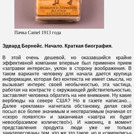
Пачка Camel 1913 года
Эдвард Бернейс. Начало. Краткая биография.
В этой очень дешевой, но оказавшийся крайне
эффективной компании впервые был применен прием
«затравки интереса», уклон в сторону воображения. В
таком варианте человеку для начала дается крупица
информации, которая без контекста не имеет смысла, но
вызывает интерес своей необычностью, эта частица,
работая на контрасте с окружающей действительностью,
заставляет человека обратить на нее внимание. Ну какие
верблюды на севере США? Но в газете написано…
Далее «реклама» нагнетала обстановку, делая свой
посыл все более значимым и неотвратимым (начиная от
«скоро появятся» и заканчивая «завтра их будет
невообразимое количество!»). И наконец, в момент
представления продукта люди уже не только
заинтересованы тем, что же это такое, но и «смирились»