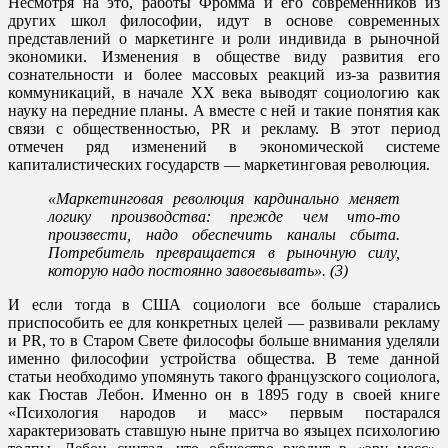
Несмотря на это, работы Фромма и его современников из
других школ философии, идут в основе современных
представлений о маркетинге и роли индивида в рыночной
экономики. Изменения в обществе виду развития его
сознательности и более массовых реакций из-за развития
коммуникаций, в начале XX века выводят социологию как
науку на передние планы. А вместе с ней и такие понятия как
связи с общественностью, PR и рекламу. В этот период
отмечен ряд изменений в экономической системе
капиталистических государств — маркетинговая революция.
«Маркетинговая революция кардинально меняет
логику производства: прежде чем что-то
произвести, надо обеспечить каналы сбыта.
Потребитель превращается в рыночную силу,
которую надо постоянно завоевывать». (3)
И если тогда в США социологи все больше старались
приспособить ее для конкретных целей — развивали рекламу
и PR, то в Старом Свете философы больше внимания уделяли
именно философии устройства общества. В теме данной
статьи необходимо упомянуть такого французского социолога,
как Гюстав Лебон. Именно он в 1895 году в своей книге
«Психология народов и масс» первым постарался
характеризовать ставшую ныне притча во языцех психологию