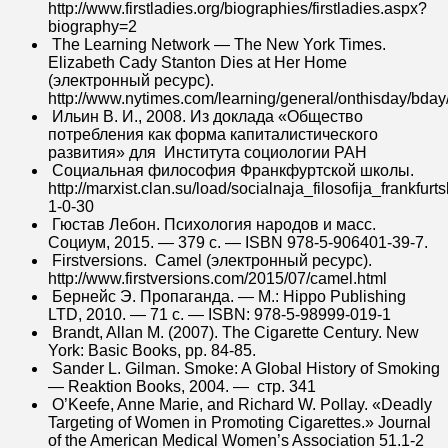
http://www.firstladies.org/biographies/firstladies.aspx?
biography=2
The Learning Network — The New York Times.
Elizabeth Cady Stanton Dies at Her Home
(электронный ресурс).
http://www.nytimes.com/learning/general/onthisday/bday
Ильин В. И., 2008. Из доклада «Общество
потребления как форма капиталистического
развития» для Института социологии РАН
Социальная философия Франкфуртской школы.
http://marxist.clan.su/load/socialnaja_filosofija_frankfurt
1-0-30
Гюстав Лебон. Психология народов и масс.
Социум, 2015. — 379 с. — ISBN 978-5-906401-39-7.
Firstversions. Camel (электронный ресурс).
http://www.firstversions.com/2015/07/camel.html
Бернейс Э. Пропаганда. — М.: Hippo Publishing
LTD, 2010. — 71 с. — ISBN: 978-5-98999-019-1
Brandt, Allan M. (2007). The Cigarette Century. New
York: Basic Books, pp. 84-85.
Sander L. Gilman. Smoke: A Global History of Smoking
— Reaktion Books, 2004. — стр. 341
O’Keefe, Anne Marie, and Richard W. Pollay. «Deadly
Targeting of Women in Promoting Cigarettes.» Journal
of the American Medical Women’s Association 51.1-2