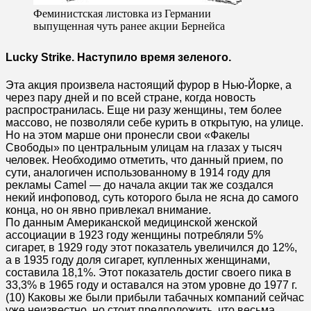
Феминистская листовка из Германии
выпущенная чуть ранее акции Бернейса
Lucky Strike. Наступило время зеленого.
Эта акция произвела настоящий фурор в Нью-Йорке, а
через пару дней и по всей стране, когда новость
распространилась. Еще ни разу женщины, тем более
массово, не позволяли себе курить в открытую, на улице.
Но на этом марше они пронесли свои «Факелы
Свободы» по центральным улицам на глазах у тысяч
человек. Необходимо отметить, что данный прием, по
сути, аналогичен использованному в 1914 году для
рекламы Camel — до начала акции так же создался
некий инфоповод, суть которого была не ясна до самого
конца, но он явно привлекал внимание.
По данным Американской медицинской женской
ассоциации в 1923 году женщины потребляли 5%
сигарет, в 1929 году этот показатель увеличился до 12%,
а в 1935 году доля сигарет, купленных женщинами,
составила 18,1%. Этот показатель достиг своего пика в
33,3% в 1965 году и оставался на этом уровне до 1977 г.
(10) Каковы же были прибыли табачных компаний сейчас
уже неизвестно, но стоит предположить, что весьма