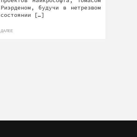
проектов Майкрософта, Томасом
Риэрденом, будучи в нетрезвом
состоянии […]
ДАЛЕЕ