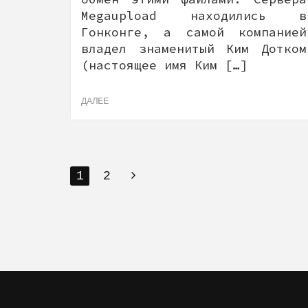
Megaupload находились в
Гонконге, а самой компанией
владел знаменитый Ким Дотком
(настоящее имя Ким […]
ДАЛЕЕ
1
2
P
O
S
T
S
N