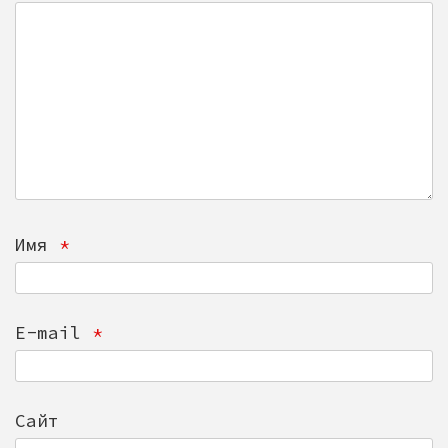
П
О
З
А
П
И
С
Я
Имя
*
М
E-mail
*
Сайт