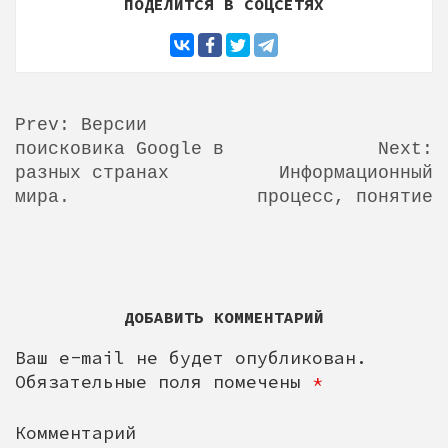
ПОДЕЛИТСЯ В СОЦСЕТЯХ
Prev: Версии
поисковика Google в
Next:
Н
разных странах
Информационный
А
мира.
процесс, понятие
В
И
Г
А
ДОБАВИТЬ КОММЕНТАРИЙ
Ц
Ваш e-mail не будет опубликован.
Обязательные поля помечены
*
И
Я
Комментарий