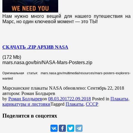
Нам нужно много вещей для нашего путешествия на
Марс, но один ключевой момент — это ТЫ!
СКАЧАТЬ .ZIP АРХИВ NASA
(172 Mb)
mars.nasa.gov/bin/NASA-Mars-Posters.zip
Оригинальная статья: mars.nasa.gov/multimedia/resources/mars-posters-explorers-
wanted
Марсианские плакаты NASA
обновлено:
Сентябрь 22, 2018
автором:
Роман Болдырев
by
Роман Болдырев
on
08.03.2017
22.09.2018
Posted in
Плакаты,
карикатуры и листовки
Tagged
Плакаты
,
СССР
Поделится в соцсетях