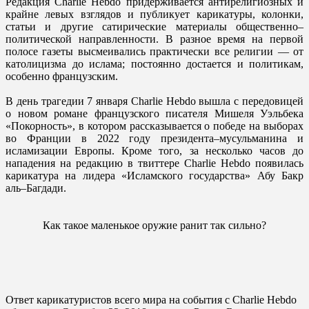
Редакция Charlie Hebdo придерживается антирелигиозных и
крайне левых взглядов и публикует карикатуры, колонки,
статьи и другие сатирические материалы общественно–
политической направленности. В разное время на первой
полосе газеты высмеивались практически все религии — от
католицизма до ислама; постоянно достается и политикам,
особенно французским.
В день трагедии 7 января Charlie Hebdo вышла с передовицей
о новом романе французского писателя Мишеля Уэльбека
«Покорность», в котором рассказывается о победе на выборах
во Франции в 2022 году президента–мусульманина и
исламизации Европы. Кроме того, за несколько часов до
нападения на редакцию в твиттере Charlie Hebdo появилась
карикатура на лидера «Исламского государства» Абу Бакр
аль–Багдади.
Как такое маленькое оружие ранит так сильно?
Ответ карикатуристов всего мира на события с Charlie Hebdo