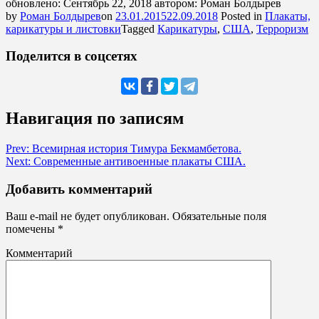
обновлено:
Сентябрь 22, 2018
автором:
Роман Болдырев
by
Роман Болдырев
on
23.01.2015
22.09.2018
Posted in
Плакаты,
карикатуры и листовки
Tagged
Карикатуры
,
США
,
Терроризм
Поделится в соцсетях
Навигация по записям
Prev: Всемирная история Тимура Бекмамбетова.
Next: Современные антивоенные плакаты США.
Добавить комментарий
Ваш e-mail не будет опубликован.
Обязательные поля
помечены
*
Комментарий